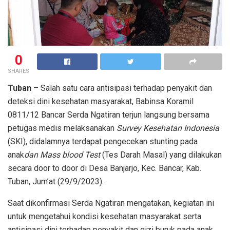
0
SHARES
Tuban
– Salah satu cara antisipasi terhadap penyakit dan
deteksi dini kesehatan masyarakat, Babinsa Koramil
0811/12 Bancar Serda Ngatiran terjun langsung bersama
petugas medis melaksanakan
Survey Kesehatan Indonesia
(SKI), didalamnya terdapat pengecekan stunting pada
anak
da
n
Mass blood Test
(Tes Darah Masal) yang dilakukan
secara door to door di Desa Banjarjo, Kec. Bancar, Kab.
Tuban, Jum’at (29/9/2023).
Saat dikonfirmasi Serda Ngatiran mengatakan, kegiatan ini
untuk mengetahui kondisi kesehatan masyarakat serta
antisipasi dini terhadap penyakit dan gizi buruk pada anak