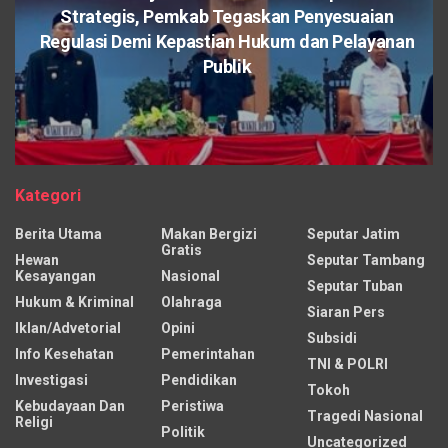
Strategis, Pemkab Tegaskan Penyesuaian
Regulasi Demi Kepastian Hukum dan Pelayanan
Publik
Kategori
Berita Utama
Makan Bergizi
Seputar Jatim
Gratis
Hewan
Seputar Tambang
Kesayangan
Nasional
Seputar Tuban
Hukum & Kriminal
Olahraga
Siaran Pers
Iklan/Advetorial
Opini
Subsidi
Info Kesehatan
Pemerintahan
TNI & POLRI
Investigasi
Pendidikan
Tokoh
Kebudayaan Dan
Peristiwa
Tragedi Nasional
Religi
Politik
Uncategorized