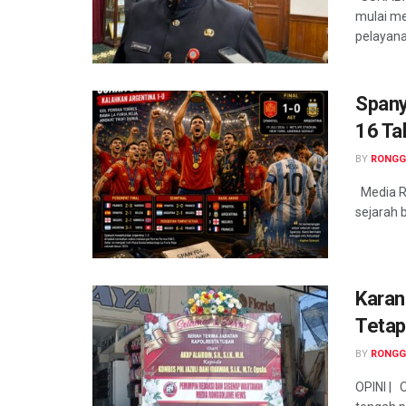
mulai me
pelayana
Spany
16 Ta
BY
RONGG
Media R
sejarah b
Karan
Tetap
BY
RONGG
OPINI | 