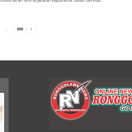
rosesi serah terima jabatan Kapolresta Tuban, deretan...
…
350