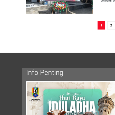
tengah p
1
2
Info Penting