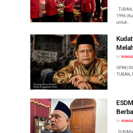
TUBAN, R
1996 (Ku
untuk...
Kudatu
Melah
BY
RONGG
OPINI |
TUBAN, R
ESDM 
Berba
BY
RONGG
SURABAY