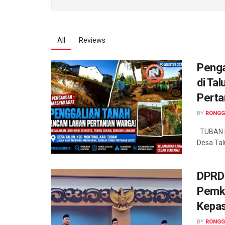
All
Reviews
Penga
di Ta
Perta
BY
RONGG
TUBAN | 
Desa Tal
DPRD 
Pemka
Kepas
BY
RONGG