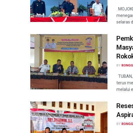
MOJOKER
menegas
selaras 
Pemka
Masya
Rokok
BY
RONGG
TUBAN, 
terus me
melalui 
Reses
Aspir
BY
RONGG