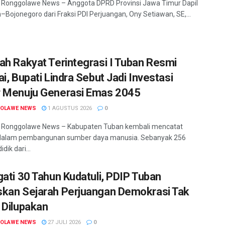
Ronggolawe News – Anggota DPRD Provinsi Jawa Timur Dapil
n–Bojonegoro dari Fraksi PDI Perjuangan, Ony Setiawan, SE,...
ah Rakyat Terintegrasi I Tuban Resmi
i, Bupati Lindra Sebut Jadi Investasi
 Menuju Generasi Emas 2045
OLAWE NEWS
1 AGUSTUS 2026
0
Ronggolawe News – Kabupaten Tuban kembali mencatat
 dalam pembangunan sumber daya manusia. Sebanyak 256
dik dari...
gati 30 Tahun Kudatuli, PDIP Tuban
kan Sejarah Perjuangan Demokrasi Tak
 Dilupakan
OLAWE NEWS
27 JULI 2026
0