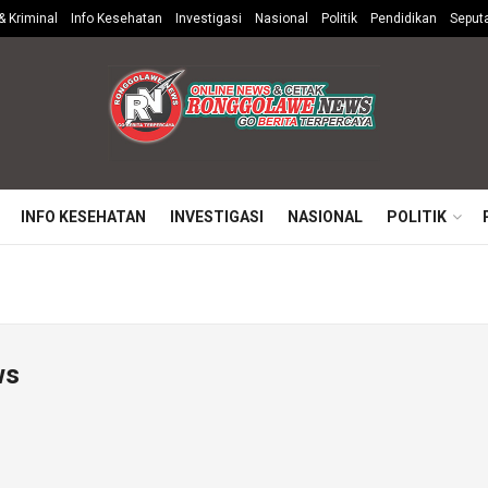
 Kriminal
Info Kesehatan
Investigasi
Nasional
Politik
Pendidikan
Seput
INFO KESEHATAN
INVESTIGASI
NASIONAL
POLITIK
ws