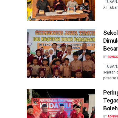
TUBAN, 
XII Tuba
Sekol
Dimula
Besar
BY
RONGG
TUBAN, 
sejarah
peserta di
Perin
Tegas
Boleh
BY
RONGG