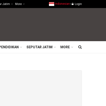
Indonesian
ar Jatim
More
Login
▼
PENDIDIKAN
SEPUTAR JATIM
MORE