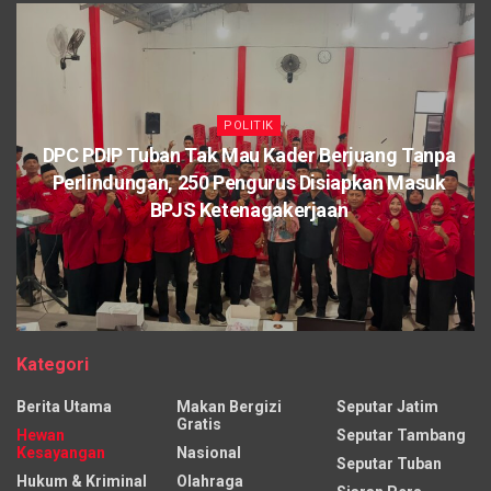
POLITIK
DPC PDIP Tuban Tak Mau Kader Berjuang Tanpa
Perlindungan, 250 Pengurus Disiapkan Masuk
BPJS Ketenagakerjaan
Kategori
Berita Utama
Makan Bergizi
Seputar Jatim
Gratis
Hewan
Seputar Tambang
Kesayangan
Nasional
Seputar Tuban
Hukum & Kriminal
Olahraga