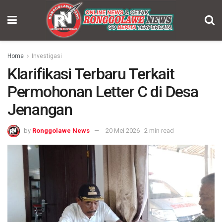
Home
Investigasi
Klarifikasi Terbaru Terkait
Permohonan Letter C di Desa
Jenangan
by
Ronggolawe News
20 Mei 2026
2 min read