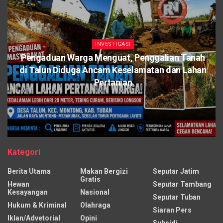
INVESTIGASI
Pengaduan Warga Menguat, Penggalian Tanah
di Talun Diduga Ancam Keselamatan dan Lahan
Pertanian
Kategori
Berita Utama
Makan Bergizi
Seputar Jatim
Gratis
Hewan
Seputar Tambang
Kesayangan
Nasional
Seputar Tuban
Hukum & Kriminal
Olahraga
Siaran Pers
Iklan/Advetorial
Opini