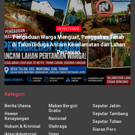
INVESTIGASI
Pengaduan Warga Menguat, Penggalian Tanah
di Talun Diduga Ancam Keselamatan dan Lahan
Pertanian
Kategori
Berita Utama
Makan Bergizi
Seputar Jatim
Gratis
Hewan
Seputar Tambang
Kesayangan
Nasional
Seputar Tuban
Hukum & Kriminal
Olahraga
Siaran Pers
Iklan/Advetorial
Opini