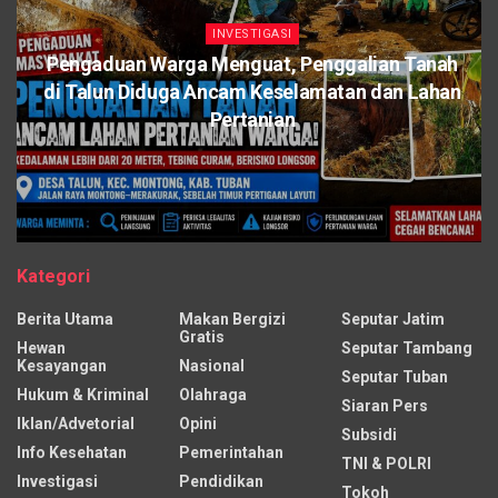
INVESTIGASI
Pengaduan Warga Menguat, Penggalian Tanah
di Talun Diduga Ancam Keselamatan dan Lahan
Pertanian
Kategori
Berita Utama
Makan Bergizi
Seputar Jatim
Gratis
Hewan
Seputar Tambang
Kesayangan
Nasional
Seputar Tuban
Hukum & Kriminal
Olahraga
Siaran Pers
Iklan/Advetorial
Opini
Subsidi
Info Kesehatan
Pemerintahan
TNI & POLRI
Investigasi
Pendidikan
Tokoh