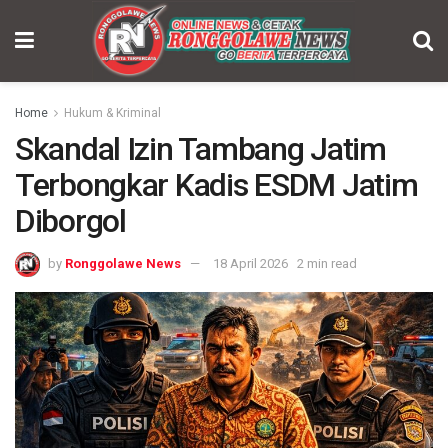
Home
Hukum & Kriminal
Skandal Izin Tambang Jatim
Terbongkar Kadis ESDM Jatim
Diborgol
by
Ronggolawe News
18 April 2026
2 min read