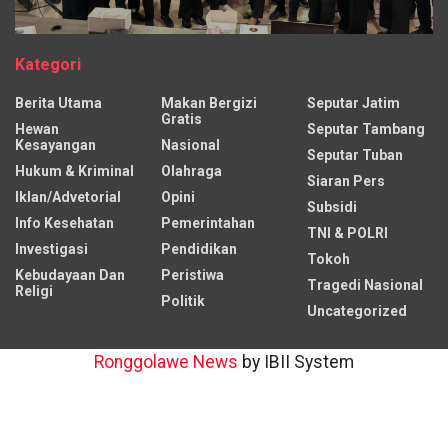
Kategori
Berita Utama
Makan Bergizi
Seputar Jatim
Gratis
Hewan
Seputar Tambang
Kesayangan
Nasional
Seputar Tuban
Hukum & Kriminal
Olahraga
Siaran Pers
Iklan/Advetorial
Opini
Subsidi
Info Kesehatan
Pemerintahan
TNI & POLRI
Investigasi
Pendidikan
Tokoh
Kebudayaan Dan
Peristiwa
Tragedi Nasional
Religi
Politik
Uncategorized
Ronggolawe News
by IBII System