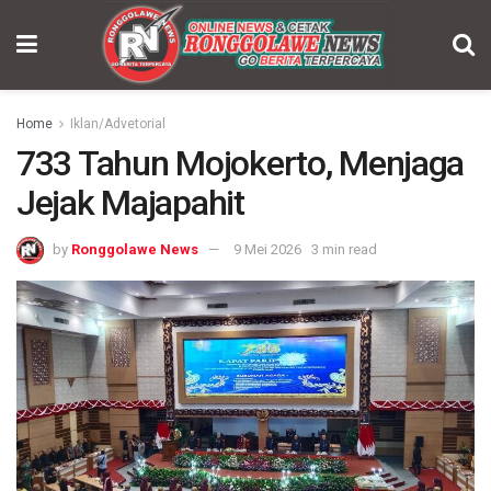
Home
Iklan/Advetorial
733 Tahun Mojokerto, Menjaga
Jejak Majapahit
by
Ronggolawe News
9 Mei 2026
3 min read