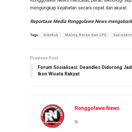
Ronggolawe News mencatat, peran teknologi sepe
mengungkap kejahatan secara cepat dan akurat.
Reportase Media Ronggolawe News mengabar
Tags:
Dibekuk
Maling Beras dan LPG
Satreskri
Previous Post
Forum Sosialisasi: Deandles Didorong Jad
Ikon Wisata Rakyat
Ronggolawe News