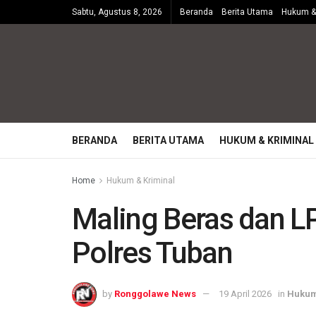
Sabtu, Agustus 8, 2026
Beranda
Berita Utama
Hukum & 
BERANDA
BERITA UTAMA
HUKUM & KRIMINAL
Home
Hukum & Kriminal
Maling Beras dan L
Polres Tuban
by
Ronggolawe News
19 April 2026
in
Hukum